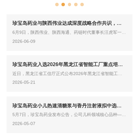
珍宝岛药业与陕西伟业达成深度战略合作共识，共拓医药市场新格局
6月9日，陕西伟业、陕西海通、药链时代董事长汪虎军一行赴珍宝岛药业洽谈交流。闫久江总裁携营销核心管理团队同汪虎军董事长一行开展深入座谈。双方围绕多个核心品种的市场合作、渠道共建及未来多品种扩展等议题达成了重要战略合作意向，明确了下阶段合作目标与实施路径。此次座谈标志着双方从前期意向沟通迈向实质性合作落地，为珍宝岛药业进一步拓展市场注入强劲动力。
2026-06-09
珍宝岛药业入选2026年黑龙江省智能工厂重点培育库
近日，黑龙江省工信厅正式公布2026年黑龙江省智能工厂重点培育库名单，珍宝岛药业凭借在中药智能制造领域的系统性优势成功入选。为龙江医药工业树立了新的价值标杆。
2026-05-21
珍宝岛药业小儿热速清糖浆与香丹注射液拟中选全国中成药集采
5月7日，珍宝岛药业发布公告，公司儿科领域核心品种——小儿热速清糖浆拟中选第四批全国中成药采购联盟集中带量采购项目；全资子公司黑龙江羽迪药业有限责任公司的香丹注射液拟中选全国中成药采购联盟集中带量采购项目（第二批接续）。两大品种同步发力，形成“儿科+心脑血管”双赛道中选格局。这是珍宝岛药业继此前数十个品规产品中选国家集采后，在相关核心治疗领域取得的又一重要成果，为产品未来规模放量锚定了清晰支点。
2026-05-07