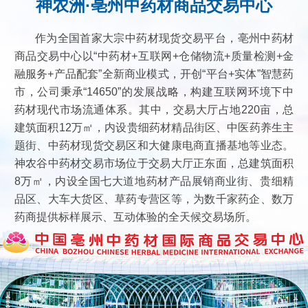
神农洲·亳州中药材商品交易中心
作为全国首家大宗中药材现货交易平台，亳州中药材
商品交易中心以“中药材+互联网+仓储物流+质量检测+金
融服务+产品配套”全新商业模式，开创“平台+实体”智慧药
市，公司秉承“14650”的发展战略，构建互联网环境下中
药材现代市场流通体系。其中，交易大厅占地220亩，总
建筑面积12万㎡，内设贵细药材精品街区、中医药养生主
题街、中药材现货交易区和大健康电商直播基地等业态。
神农谷中药材交易市场位于交易大厅正东面，总建筑面积
8万㎡，内设全国七大道地药材产品展销商业街、贵细精
品区、大车大货区、草药专营区等，为数千家药企、数万
药商提供标样展示、互动体验的全天候交易场所。