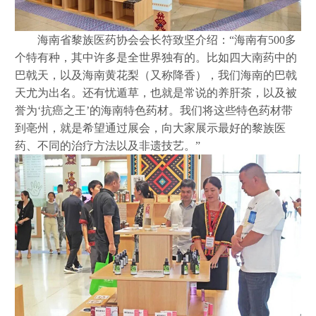
海南省黎族医药协会会长符致坚介绍：
“海南有500多
个特有种，其中许多是全世界独有的。比如四大南药中的
巴戟天，以及海南黄花梨（又称降香），我们海南的巴戟
天尤为出名。还有忧遁草，也就是常说的养肝茶，以及被
誉为‘抗癌之王’的海南特色药材。我们将这些特色药材带
到亳州，就是希望通过展会，向大家展示最好的黎族医
药、不同的治疗方法以及非遗技艺。”