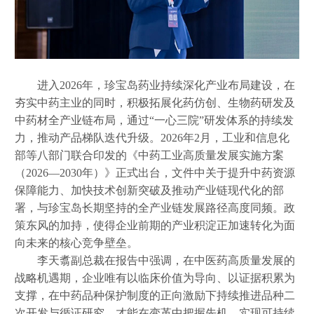
进入
2026年，珍宝岛药业持续深化产业布局建设，在
夯实中药主业的同时，积极拓展化药仿创、生物药研发及
中药材全产业链布局，通过“一心三院”研发体系的持续发
力，推动产品梯队迭代升级。2026年2月，工业和信息化
部等八部门联合印发的《中药工业高质量发展实施方案
（2026—2030年）》正式出台，文件中关于提升中药资源
保障能力、加快技术创新突破及推动产业链现代化的部
署，与珍宝岛长期坚持的全产业链发展路径高度同频。政
策东风的加持，使得企业前期的产业积淀正加速转化为面
向未来的核心竞争壁垒。
李天翥副总裁在报告中强调，在中医药高质量发展的
战略机遇期，企业唯有以临床价值为导向、以证据积累为
支撑，在中药品种保护制度的正向激励下持续推进品种二
次开发与循证研究，才能在变革中把握先机、实现可持续