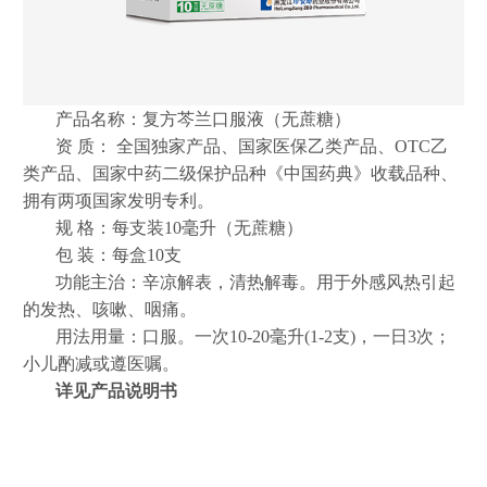
产品名称：复方芩兰口服液（无蔗糖）
资
质：
全国独家产品、国家医保乙类产品、OTC乙
类产品、国家中药二级保护品种《中国药典》收载品种、
拥有两项国家发明专利。
规
格：每支装
10
毫升（无蔗糖）
包
装：每盒
10
支
功能主治：辛凉解表，清热解毒。用于外感风热引起
的发热、咳嗽、咽痛。
用法用量：口服。一次10-20毫升(1-2支)，一日3次；
小儿酌减或遵医嘱。
详见产品说明书