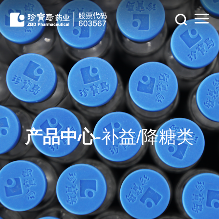
产品中心
-补益/降糖类